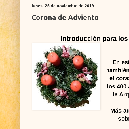
lunes, 25 de noviembre de 2019
Corona de Adviento
Introducción para lo
En es
también
el cora
los 400
la Ar
Más ad
sob